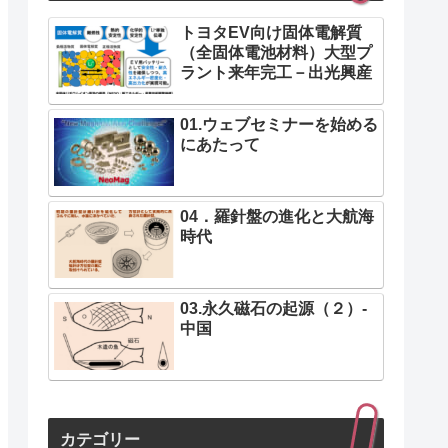
トヨタEV向け固体電解質
（全固体電池材料）大型プ
ラント来年完工－出光興産
01.ウェブセミナーを始める
にあたって
04．羅針盤の進化と大航海
時代
03.永久磁石の起源（２）-
中国
カテゴリー