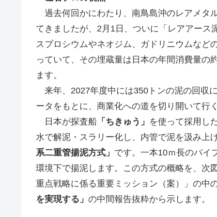
c
tt
ail
C
k
e
ar
過去何回かにわたり、南鳥島沖のレアメタル
e
er
h
e
e
てきましたが、2月1日、ついに「レアアース
b
at
dI
スプロシウムやネオジム、ガドリニウムなど
o
n
っていて、その埋蔵量は日本の年間消費量の約8
o
ます。
k
来年、2027年度中には350トンの泥の回
ータをもとに、商業化への道を切り開いて行
日本が探査船
「ちきゅう」
を使って採用し
水で解泥・スラリー化し、内管で泥を汲み上
系二重管揚泥方式」
です。一本10ｍ長のパイプ
環境下で揚泥します。この方式の概略を、次
重点戦略に係る重要ミッション（案）」の中
を実現する」
の中間報告抜粋から示します。