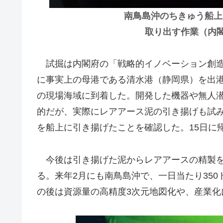
南鳥島沖のちきゅう船上
取り出す作業（内閣府
試掘は内閣府の「戦略的イノベーション創造プ
に事実上の母港である清水港（静岡県）を出港。
の現場海域に到着した。開発した機器や無人
的だが、実際にレアアース泥の引き揚げも試み
を船上に引き揚げたことを確認した。15日に
今後は引き揚げた泥からレアアースの精製を
る。来年2月にも南鳥島沖で、一日当たり35
の後は資源量の高精度3次元地図化や、産業化