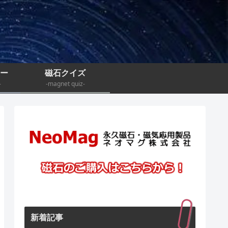
ナー
磁石クイズ
-
-magnet quiz-
新着記事