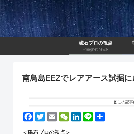
磁石プロの視点
-magnet news-
南鳥島EEZでレアアース試掘
この記事
F
T
E
W
Li
Li
S
a
wi
m
e
n
n
h
＜磁石プロの視点＞