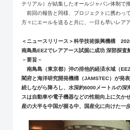
テリアル）が結集したオールジャパン体制で
前回の報告と同様、プロジェクトに携わって
方々にエールを送ると共に、一日も早いレア
＜ニュースリリース＞科学技術振興機構 202
南鳥島EEZでレアアース試掘に成功 深部探査
－要旨－
南鳥島（東京都）沖の排他的経済水域（EE
閣府と海洋研究開発機構（JAMSTEC）が
続しながら降ろし、水深約6000メートルの
スは自動車や電子機器などの性能向上に欠か
産の大半を中国が握る中、国産化に向けた一