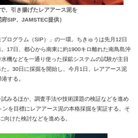
で、引き揚げたレアアース泥を
SIP、JAMSTEC提供）
ログラム（SIP）」の一環。ちきゅうは先月12日
17日、都心から南東に約1900キロ離れた南鳥島沖
潜水機などを一通り使った採鉱システムの試験が主目
た。30日に採掘を開始し、今月1日、レアアース泥
帰港する。
試みるほか、調査手法や技術課題の検証などを進め
0トンを目標にレアアース泥の本格採掘を実証する。そ
に向けた検討などを進める。