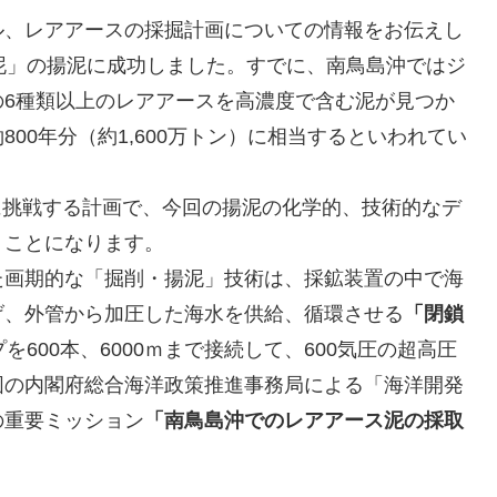
、レアアースの採掘計画についての情報をお伝えし
泥」の揚泥に成功しました。すでに、南鳥島沖ではジ
の6種類以上のレアアースを高濃度で含む泥が見つか
00年分（約1,600万トン）に相当するといわれてい
収に挑戦する計画で、今回の揚泥の化学的、技術的なデ
くことになります。
た画期的な「掘削・揚泥」技術は、採鉱装置の中で海
げ、外管から加圧した海水を供給、循環させる
「閉鎖
を600本、6000ｍまで接続して、600気圧の超高圧
図の内閣府総合海洋政策推進事務局による「海洋開発
の重要ミッション
「南鳥島沖でのレアアース泥の採取