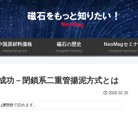
中国原材料価格
磁石の歴史
NeoMagセミ
-material price-
-magnet history-
-magnet seminar
に成功－閉鎖系二重管揚泥方式とは
2026.02.26
は
約5分
で読めます。