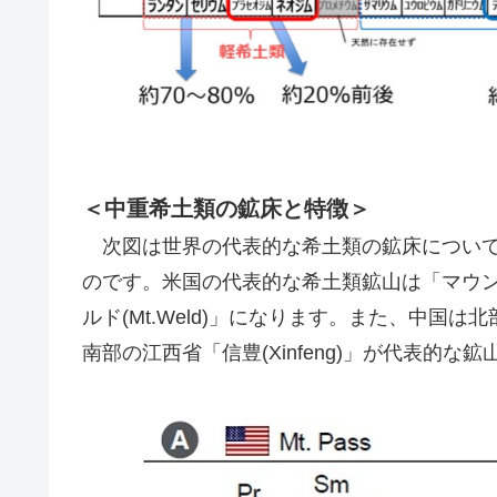
＜中重希土類の鉱床と特徴＞
次図は世界の代表的な希土類の鉱床について
のです。米国の代表的な希土類鉱山は「マウンテ
ルド(Mt.Weld)」になります。また、中国は北
南部の江西省「信豊(Xinfeng)」が代表的な鉱