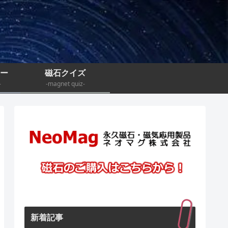
ナー
磁石クイズ
-
-magnet quiz-
新着記事