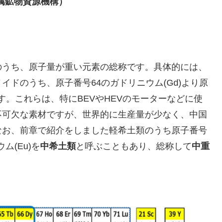
属鉱物資源機構）
のうち、原子量が重い元素の総称です。具体的には、
ドのうち、原子番号64のガドリニウム(Gd)より原
す。これらは、特にBEVやHEVのモーターなどに使
不可欠な素材ですが、世界的に生産量が少なく、中国
なお、前章で紹介をしました軽希土類のうち原子番号
ム(Eu)を
中希土類
と呼ぶこともあり、総称して
中重