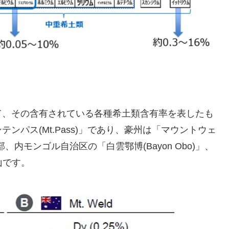
、その含有されている各種希土類含有率を表したも
ンパス(Mt.Pass)」であり、豪州は「マウントウェ
部、内モンゴル自治区の「白雲鄂博(Bayon Obo)」、
山です。