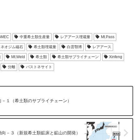
GMEC
中重希土類生産量
レアアース埋蔵量
Mt.Pass
ネオジム磁石
希土類埋蔵量
白雲鄂博
レアアース
類
Mt.Weld
希土類
希土類サプライチェーン
Xinfeng
分離
バストネサイト
向－１（希土類のサプライチェーン）
動向－３（新規希土類鉱床と鉱山の開発）