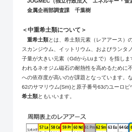
JOGMEC（独立行政法人 エネルギー・金
金属企画部調査課 千葉樹
＜中重希土類について＞
重希土類
とは、希土類元素（レアアース）
スカンジウム、イットリウム、およびランタノイ
子量が大きい元素（GdからLuまで）を指しま
われるネオジム磁石の耐熱性を高めるために
への依存度が高いのが課題となっています。
62のサマリウム(Sm)と原子番号63のユーロピウ
希土類
ともいいます。