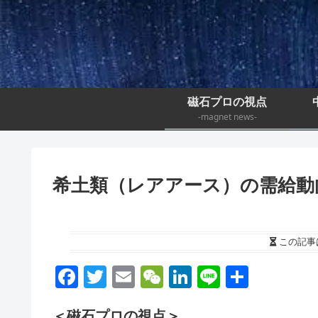
磁石プロの視点
-magnet news-
希土類（レアアース）の需給動
この記事
F
T
E
W
Li
Li
S
a
wi
m
e
n
n
h
＜磁石プロの視点＞