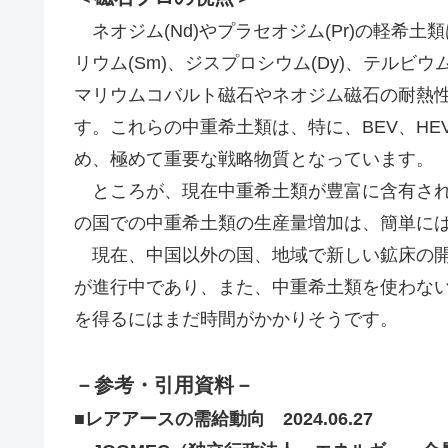
c
tt
ail
C
k
e
ar
e
er
h
e
e
ネオジム(Nd)やプラセオジム(Pr)の軽希
b
at
dI
リウム(Sm)、ジスプロシウム(Dy)、テルビ
o
n
マリウムコバルト磁石やネオジム磁石の耐熱
o
す。これらの中重希土類は、特に、BEV、H
k
め、極めて重要な戦略物質となっています。
ところが、現在中重希土類が豊富に含有され
の国での中重希土類の生産量増加は、簡単に
現在、中国以外の国、地域で新しい鉱床の開
が進行中であり、また、中重希土類を使わな
を得るにはまだ時間がかかりそうです。
－参考・引用資料－
■レアアースの需給動向 2024.06.27