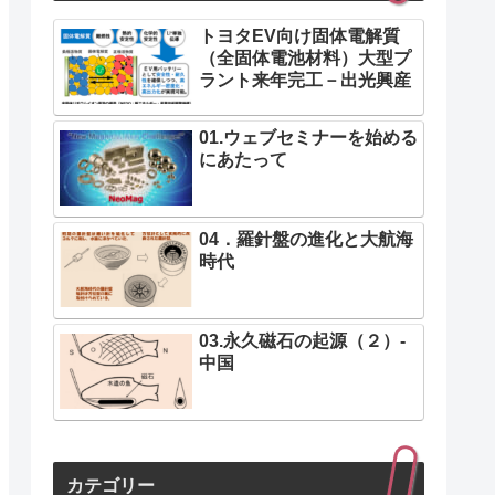
トヨタEV向け固体電解質
（全固体電池材料）大型プ
ラント来年完工－出光興産
01.ウェブセミナーを始める
にあたって
04．羅針盤の進化と大航海
時代
03.永久磁石の起源（２）-
中国
カテゴリー