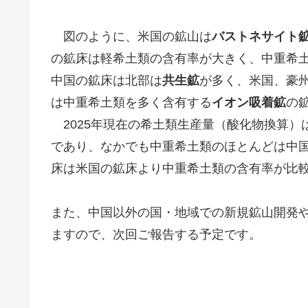
図のように、米国の鉱山は
バストネサイト
の鉱床は軽希土類の含有率が大きく、中重希
中国の鉱床は北部は
共生鉱
が多く、米国、豪
は中重希土類を多く含有する
イオン吸着鉱
の
2025年現在の希土類生産量（酸化物換算）は
であり、なかでも中重希土類のほとんどは中
床は米国の鉱床より中重希土類の含有率が比
また、中国以外の国・地域での新規鉱山開発
ますので、次回ご報告する予定です。