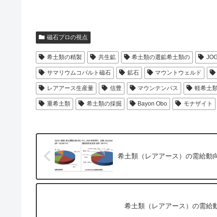
磁石プロの視点
希土類の精製
共生鉱
希土類の選鉱希土類の
JO
サマリウムコバルト磁石
鉱石
マウントウェルド
レアアース生産量
信豊
マウンテンパス
軽希土
重希土類
希土類の採掘
Bayon Obo
モナザイト
希土類（レアアース）の需給動
希土類（レアアース）の需給