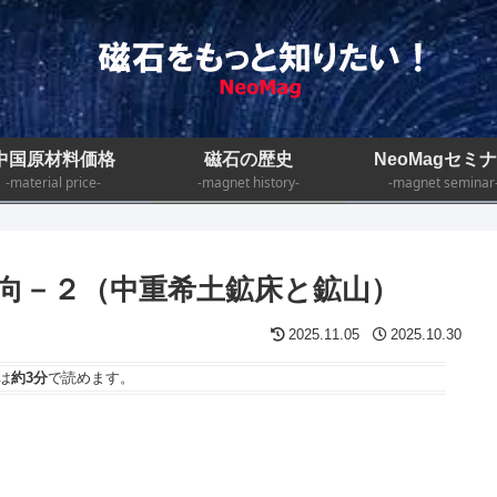
中国原材料価格
磁石の歴史
NeoMagセミ
-material price-
-magnet history-
-magnet seminar
向－２（中重希土鉱床と鉱山）
2025.11.05
2025.10.30
は
約3分
で読めます。