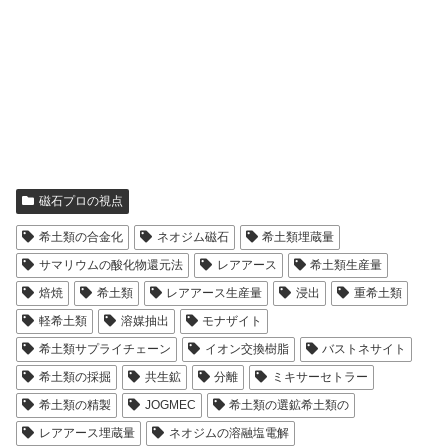
磁石プロの視点
希土類の合金化
ネオジム磁石
希土類埋蔵量
サマリウムの酸化物還元法
レアアース
希土類生産量
焙焼
希土類
レアアース生産量
浸出
重希土類
軽希土類
溶媒抽出
モナザイト
希土類サプライチェーン
イオン交換樹脂
バストネサイト
希土類の採掘
共生鉱
分離
ミキサーセトラー
希土類の精製
JOGMEC
希土類の選鉱希土類の
レアアース埋蔵量
ネオジムの溶融塩電解