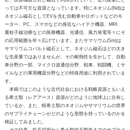
o
n
っては不可欠な資源となっています。特にネオジム(Nd)は
o
ネオジム磁石としてEVを含む自動車やロボットなどのモ
k
ーター、PC、スマホなどの身近なハイテク機器、MRI、
重粒子線治療などの医療機器、光通信、風力発電等々にそ
の応用範囲を年々広げています。またサマリウム(Sm)は
サマリウムコバルト磁石として、ネオジム磁石ほどの大き
な生産量ではありませんが、その耐熱性を生かして、自動
車分野の一部、マイクロ波通信分野、戦車、戦闘機、ミサ
イルなどの軍用機器分野などの特殊用途に利用されていま
す。
本稿ではこのような近代社会における戦略資源ともいえ
る希土類（レアアース）資源がどのように地球上に分布し
ているか、また、軽希土類のネオジムやサマリウムの世界
のサプライチェーンがどのような形態を持っているのかを
検証してみました。
その結果、鉱石採掘から希土類磁石製造までのサプライ