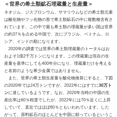
＜世界の希土類鉱石埋蔵量と生産量＞
ネオジム、ジスプロシウム、サマリウムなどの希土類元素
は酸化物やフッ化物の形で希土類鉱石の中に複数種含有さ
れています。この中で最も希土類の埋蔵量が多い国は世界
の約37％を占める中国で、次にブラジル、ベトナム、ロ
シア、インドの順になります。
2020年の調査では世界の希土類埋蔵量のトータルはお
およそ1億2千万トンになります。この埋蔵量は現在の生
産量を基準にしても400年分になり、埋蔵量だけを考える
と名前のような希少金属ではありません。
また、世界の希土類生産量を酸化物換算にすると、下図
の2020年では24万トンですが、2022年にはすでに
30万ト
ン
に達しているようです。なお、2020年当時の中国の生
産比率は60％程度でしたが、2022年には70％近くに上昇
していて、直近ではほぼ80％ともいわれています。した
がって、原料鉱石のほとんどを中国に頼っているというこ