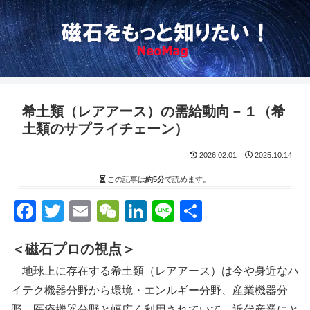
希土類（レアアース）の需給動向－１（希
土類のサプライチェーン）
2026.02.01
2025.10.14
この記事は
約5分
で読めます。
F
T
E
W
Li
Li
S
a
wi
m
e
n
n
h
＜磁石プロの視点＞
c
tt
ail
C
k
e
ar
地球上に存在する希土類（レアアース）は今や身近なハ
e
er
h
e
e
イテク機器分野から環境・エンルギー分野、産業機器分
b
at
dI
野、医療機器分野と幅広く利用されていて、近代産業にと