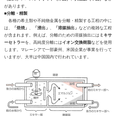
があります。
■分離・精製
各種の希土類や不純物金属を分離・精製する工程の中に
は、
「焙焼」
、
「浸出」
、
「溶媒抽出」
などの複雑な工程
が含まれます。例えば、分離のための溶媒抽出には
ミキサ
ーセトラー
を、高純度分離には
イオン交換樹脂
などを使用
します。マレーシアで一部豪州、米国企業が事業を行って
いますが、大半は中国国内で行われています。