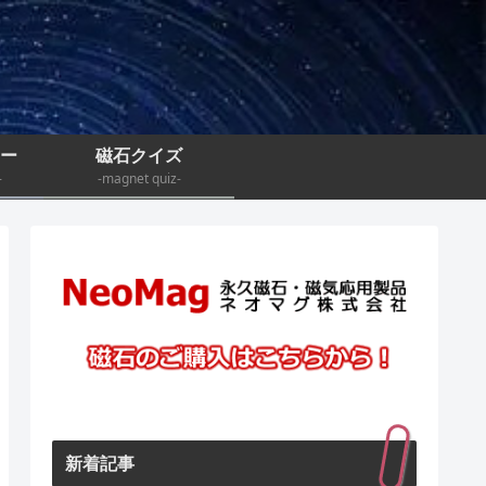
ナー
磁石クイズ
-
-magnet quiz-
新着記事