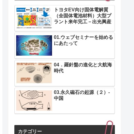
トヨタEV向け固体電解質
（全固体電池材料）大型プ
ラント来年完工－出光興産
01.ウェブセミナーを始める
にあたって
04．羅針盤の進化と大航海
時代
03.永久磁石の起源（２）-
中国
カテゴリー