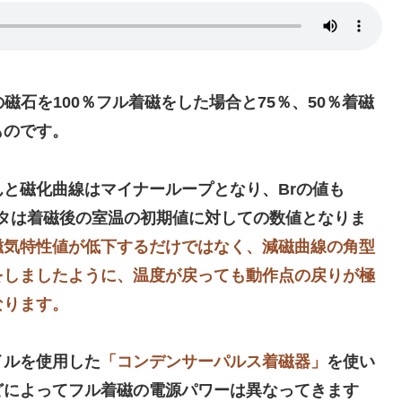
の磁石を100％フル着磁をした場合と75％、50％着磁
ものです。
と磁化曲線はマイナーループとなり、Brの値も
ータは着磁後の室温の初期値に対しての数値となりま
磁気特性値が低下するだけではなく、減磁曲線の角型
をしましたように、温度が戻っても動作点の戻りが極
なります。
イルを使用した
「コンデンサーパルス着磁器」
を使い
どによってフル着磁の電源パワーは異なってきます