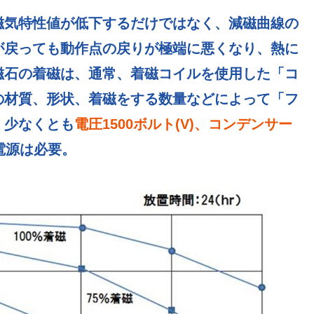
磁気特性値が低下するだけではなく、減磁曲線の
が戻っても動作点の戻りが極端に悪くなり、熱に
磁石の着磁は、通常、着磁コイルを使用した「コ
の材質、形状、着磁をする数量などによって「フ
、少なくとも
電圧
1500ボルト(V)、コンデンサー
電源は必要。