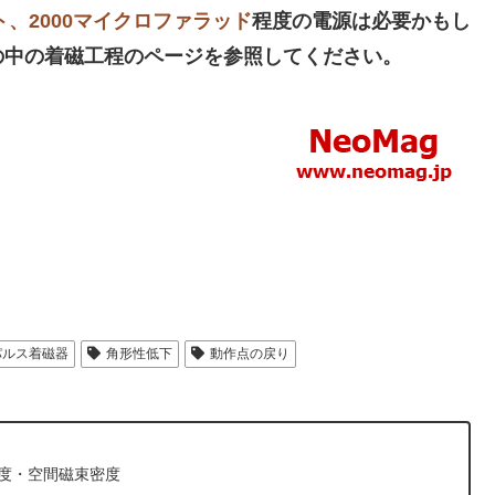
ルト、2000マイクロファラッド
程度の電源は必要かもし
の中の着磁工程のページを参照してください。
パルス着磁器
角形性低下
動作点の戻り
密度・空間磁束密度