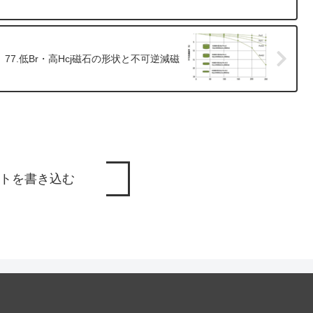
77.低Br・高Hcj磁石の形状と不可逆減磁
トを書き込む