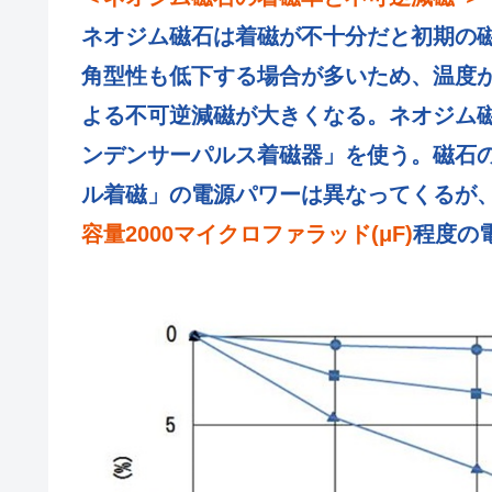
c
tt
ail
C
k
e
ar
e
er
h
e
e
ネオジム磁石は着磁が不十分だと初期の
b
at
dI
角型性も低下する場合が多いため、温度
o
n
よる不可逆減磁が大きくなる。ネオジム
o
ンデンサーパルス着磁器」を使う。磁石
k
ル着磁」の電源パワーは異なってくるが
容量2000マイクロファラッド(μF)
程度の