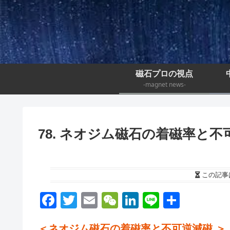
磁石プロの視点
-magnet news-
78. ネオジム磁石の着磁率と不
この記事
F
T
E
W
Li
Li
S
a
wi
m
e
n
n
h
＜ネオジム磁石の着磁率と不可逆減磁 ＞