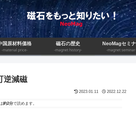
中国原材料価格
磁石の歴史
NeoMagセミ
-material price-
-magnet history-
-magnet seminar
可逆減磁
2023.01.11
2022.12.22
は
約2分
で読めます。