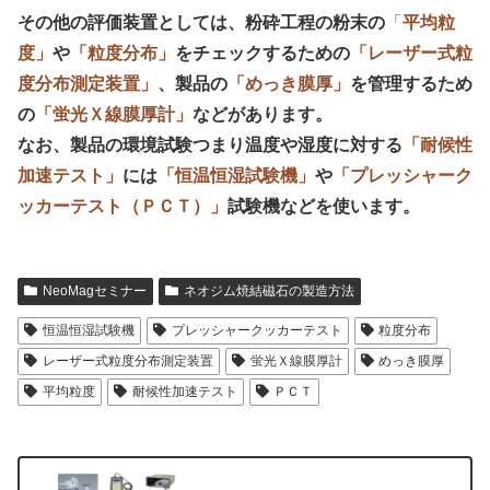
その他の評価装置としては、粉砕工程の粉末の
「
平均粒
度」
や
「粒度分布」
をチェックするための
「レーザー式粒
度分布測定装置」
、製品の
「めっき膜厚」
を管理するため
の
「蛍光Ｘ線膜厚計」
などがあります。
なお、製品の環境試験つまり温度や湿度に対する
「耐候性
加速テスト」
には
「恒温恒湿試験機」
や
「プレッシャーク
ッカーテスト（ＰＣＴ）」
試験機などを使います。
NeoMagセミナー
ネオジム焼結磁石の製造方法
恒温恒湿試験機
プレッシャークッカーテスト
粒度分布
レーザー式粒度分布測定装置
蛍光Ｘ線膜厚計
めっき膜厚
平均粒度
耐候性加速テスト
ＰＣＴ