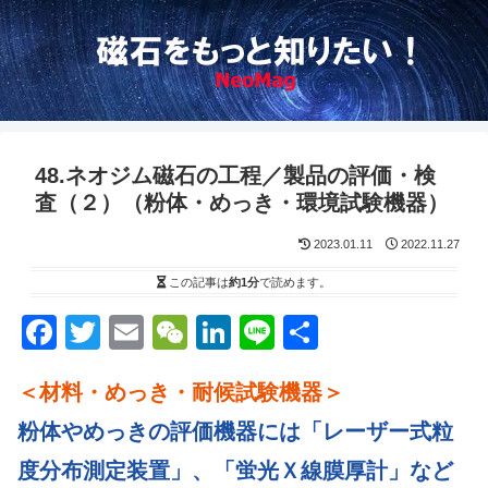
48.ネオジム磁石の工程／製品の評価・検
査（２）（粉体・めっき・環境試験機器）
2023.01.11
2022.11.27
この記事は
約1分
で読めます。
F
T
E
W
Li
Li
S
a
wi
m
e
n
n
h
＜材料・めっき・耐候試験機器＞
c
tt
ail
C
k
e
ar
e
er
h
e
e
粉体やめっきの評価機器には「レーザー式粒
b
at
dI
度分布測定装置」、「蛍光Ｘ線膜厚計」など