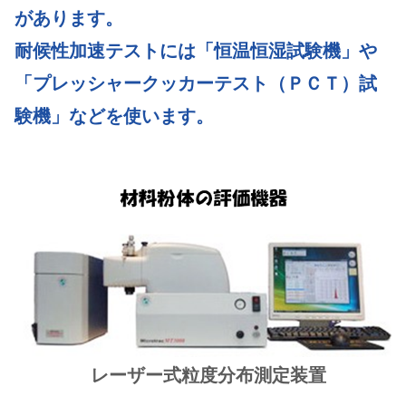
o
n
があります。
o
耐候性加速テストには「恒温恒湿試験機」や
k
「プレッシャークッカーテスト（ＰＣＴ）試
験機」などを使います。
レーザー式粒度分布測定装置