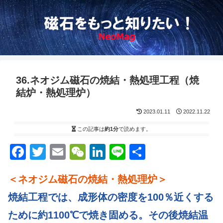
36.ネオジム磁石の焼結・熱処理工程（焼
結炉・熱処理炉）
2023.01.11
2022.11.22
この記事は
約1分
で読めます。
F
T
E
W
Li
Li
S
a
wi
m
e
n
n
h
＜ネオジム磁石の焼結・熱処理炉＞
c
tt
ail
C
k
e
ar
e
er
h
e
e
焼結工程では、成形体の密度を100％近くする
b
at
dI
ために約1100℃で焼き固める。その後焼結温