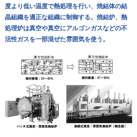
o
n
度より低い温度で熱処理を行い、焼結体の結
o
晶組織を適正な組織に制御する。焼結炉、熱
k
処理炉は真空や真空にアルゴンガスなどの不
活性ガスを一部混ぜた雰囲気を使う。