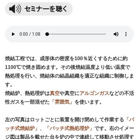
焼結工程では、成形体の密度を100％近くするために約
1100℃で焼き固めます。その後焼結温度より低い温度で
熱処理を行い、焼結体の結晶組織を適正な組織に制御しま
す。
焼結炉、熱処理炉は
真空
や真空に
アルゴンガス
などの不活
性ガスを一部混ぜた
「雰囲気」
を使います。
左の写真はロットごとに装置を開け閉めして作業する
「バ
ッチ式焼結炉」、「バッチ式熱処理炉」
です。右のイメー
ジ図は製品を載せた台を炉の中で連続して移動させ処理す