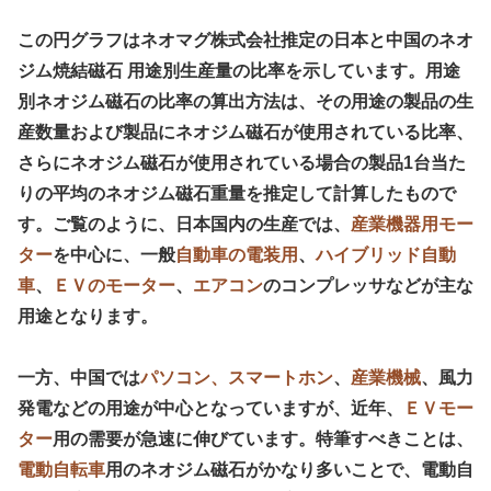
この円グラフはネオマグ株式会社推定の日本と中国のネオ
ジム焼結磁石 用途別生産量の比率を示しています。用途
別ネオジム磁石の比率の算出方法は、その用途の製品の生
産数量および製品にネオジム磁石が使用されている比率、
さらにネオジム磁石が使用されている場合の製品1台当た
りの平均のネオジム磁石重量を推定して計算したもので
す。ご覧のように、日本国内の生産では、
産業機器用モー
ター
を中心に、一般
自動車の電装用
、
ハイブリッド自動
車
、
ＥＶのモーター
、
エアコン
のコンプレッサなどが主な
用途となります。
一方、中国では
パソコン、スマートホン
、
産業機械
、風力
発電などの用途が中心となっていますが、近年、
ＥＶモー
ター
用の需要が急速に伸びています。特筆すべきことは、
電動自転車
用のネオジム磁石がかなり多いことで、電動自