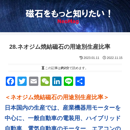
28.ネオジム焼結磁石の用途別生産比率
2023.01.11
2022.11.15
この記事は
約2分
で読めます。
F
T
E
W
Li
Li
S
a
wi
m
e
n
n
h
＜ネオジム焼結磁石の用途別生産比率＞
c
tt
ail
C
k
e
ar
e
er
h
e
e
日本国内の生産では、産業機器用モーターを
b
at
dI
中心に、一般自動車の電装用、ハイブリッド
o
n
自動車、電気自動車のモーター、エアコンの