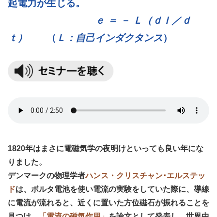
起電力が生じる。
ｅ ＝ － Ｌ（ｄＩ／ｄ
ｔ）
（
Ｌ：自己インダクタンス
）
1820年はまさに電磁気学の夜明けといっても良い年にな
りました。
デンマークの物理学者
ハンス・クリスチャン･エルステッ
ド
は、ボルタ電池を使い電流の実験をしていた際に、導線
に電流が流れると、近くに置いた方位磁石が振れることを
見つけ、
「電流の磁気作用」
を論文として発表し、世界中