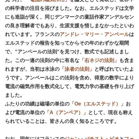
の科学者の注目を浴びました。なお、エルステッドは文学
にも造詣が深く、同じデンマークの童話作家アンデルセン
の良き理解者でもあり、生涯支援を惜しまなかったといわ
れています。フランスの
アンドレ・マリー・アンペール
は
エルステッドの報告を知ってからその年のわずかな期間
で、“アンペールの法則“を見つけ、数式でも記述しまし
た。この一連の法則の中に有名な
「右ネジの法則」
も含ま
れますが、当初は水泳の
「泳者の法則」
と呼ばれていたよ
うです。アンペールはこの法則を含め、得意の数学により
電流の磁気作用を数式化して、電気力学の基礎を作り上げ
ました。
ふたりの功績は磁場の単位の
「Oe（エルステッド）」
お
よび電流の単位の
「A（アンペア）」
として、現在も称え
られていることは、皆さんの良く知るところです。
なお、同年にはフランスの
ジャン・バチスト・ビオ
と
フェ