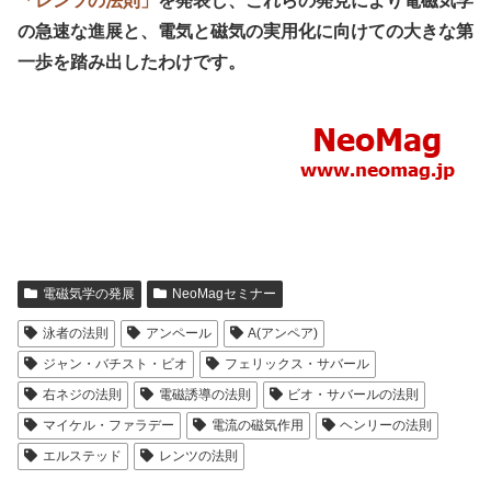
「レンツの法則」
を発表し、これらの発見により電磁気学
の急速な進展と、電気と磁気の実用化に向けての大きな第
一歩を踏み出したわけです。
電磁気学の発展
NeoMagセミナー
泳者の法則
アンペール
A(アンペア)
ジャン・バチスト・ビオ
フェリックス・サバール
右ネジの法則
電磁誘導の法則
ビオ・サバールの法則
マイケル・ファラデー
電流の磁気作用
ヘンリーの法則
エルステッド
レンツの法則