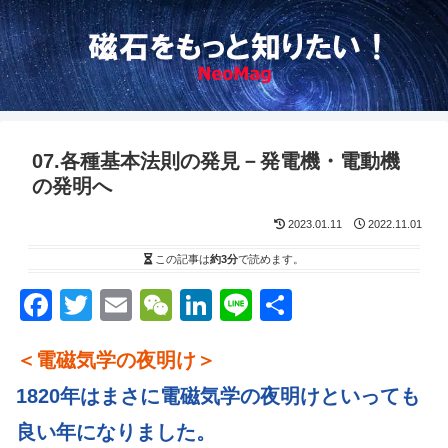
07.各種基本法則の発見－発電機・電動機
の発明へ
2023.01.11
2022.11.01
この記事は
約3分
で読めます。
F
T
E
W
Li
Li
S
a
wi
m
e
n
n
h
＜電磁気学の夜明け＞
c
tt
ail
C
k
e
ar
e
er
h
e
e
1820年はまさに電磁気学の夜明けといっても
b
at
dI
良い年になりました。