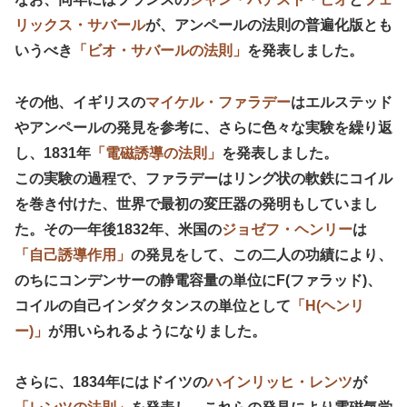
リックス・サバール
が、アンペールの法則の普遍化版とも
いうべき
「ビオ・サバールの法則」
を発表しました。
その他、イギリスの
マイケル・ファラデー
はエルステッド
やアンペールの発見を参考に、さらに色々な実験を繰り返
し、1831年
「電磁誘導の法則」
を発表しました。
この実験の過程で、ファラデーはリング状の軟鉄にコイル
を巻き付けた、世界で最初の変圧器の発明もしていまし
た。その一年後1832年、米国の
ジョゼフ・ヘンリー
は
「自己誘導作用」
の発見をして、この二人の功績により、
のちにコンデンサーの静電容量の単位にF(ファラッド)、
コイルの自己インダクタンスの単位として
「H(ヘンリ
ー)」
が用いられるようになりました。
さらに、1834年にはドイツの
ハインリッヒ・レンツ
が