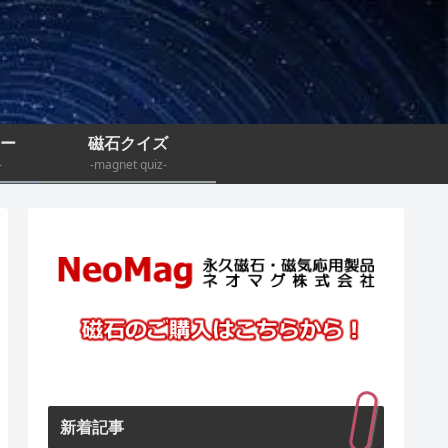
ナー
磁石クイズ
-
-magnet quiz-
新着記事