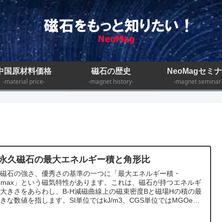
中国原材料価格
磁石の歴史
NeoMagセミ
-material price-
-magnet history-
-magnet seminar
5.永久磁石の最大エネルギー積と角形比
久磁石の強さ、優秀さの基準の一つに「最大エネルギー積・
H)max」という磁気特性があります。これは、磁石が持つエネルギ
大きさをあらわし、B-H減磁曲線上の磁束密度Bと磁場Hの積の最
きな数値を指します。SI単位ではkJ/m3、CGS単位ではMGOeで
します。