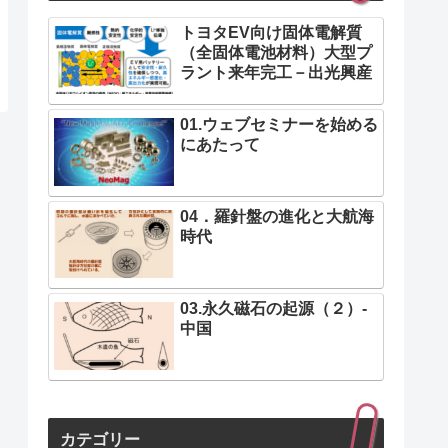
トヨタEV向け固体電解質
（全固体電池材料）大型プ
ラント来年完工－出光興産
01.ウェブセミナーを始める
にあたって
04．羅針盤の進化と大航海
時代
03.永久磁石の起源（２）-
中国
カテゴリー