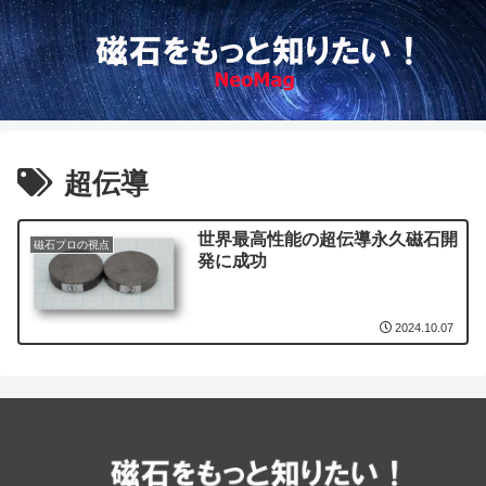
超伝導
世界最高性能の超伝導永久磁石開
磁石プロの視点
発に成功
2024.10.07