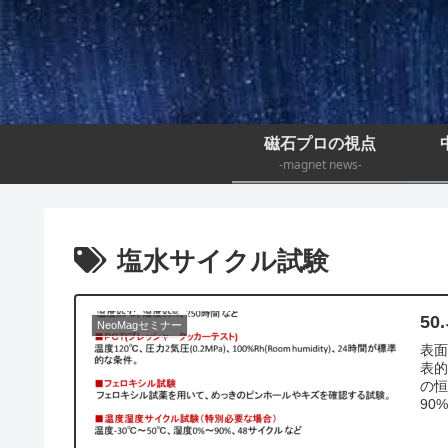
磁石プロの視点
-magnet news-
塩水サイクル試験
5
NeoMagセミナー
表
表
の恒
90