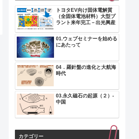
トヨタEV向け固体電解質
（全固体電池材料）大型プ
ラント来年完工－出光興産
01.ウェブセミナーを始める
にあたって
04．羅針盤の進化と大航海
時代
03.永久磁石の起源（２）-
中国
カテゴリー