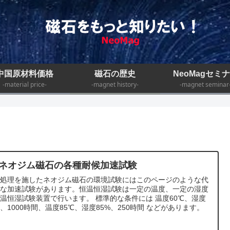
中国原材料価格
磁石の歴史
NeoMagセミ
-material price-
-magnet history-
-magnet seminar
0.ネオジム磁石の各種耐候加速試験
面処理を施したネオジム磁石の環境試験にはこのページのような代
的な加速試験があります。恒温恒湿試験は一定の温度、一定の湿度
温恒湿試験装置で行います。 標準的な条件には 温度60℃、湿度
%、1000時間、温度85℃、湿度85%、250時間 などがあります。