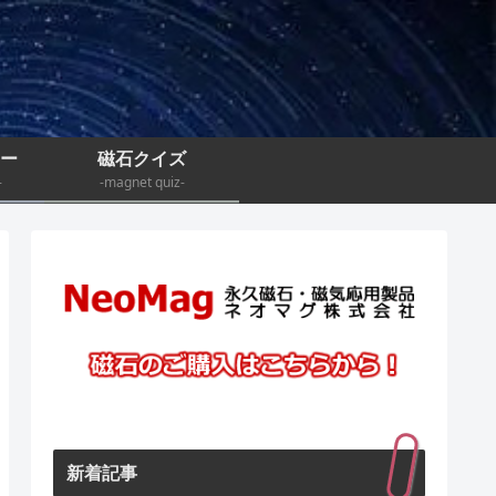
ナー
磁石クイズ
-
-magnet quiz-
新着記事