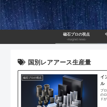
磁石プロの視点
-magnet news-
国別レアアース生産量
イ
磁石プロの視点
ル
プロ
のロ
ドが