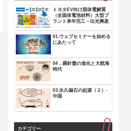
トヨタEV向け固体電解質
（全固体電池材料）大型プ
ラント来年完工－出光興産
01.ウェブセミナーを始める
にあたって
04．羅針盤の進化と大航海
時代
03.永久磁石の起源（２）-
中国
カテゴリー