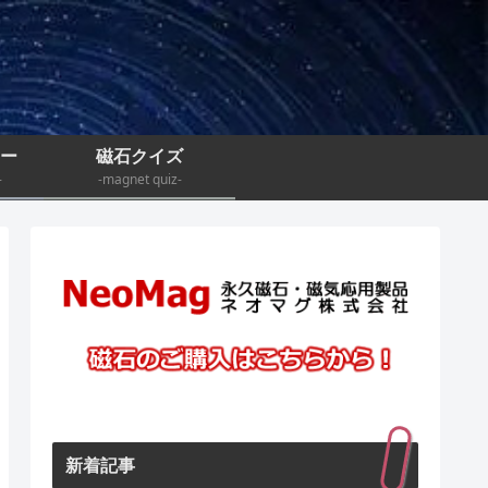
ナー
磁石クイズ
-
-magnet quiz-
新着記事