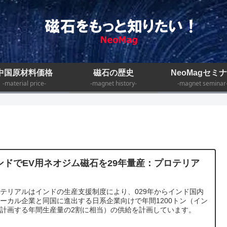
中国原材料価格
磁石の歴史
NeoMagセミ
-material price-
-magnet history-
-magnet seminar
ンドでEV用ネオジム磁石を29年量産：プロテリア
テリアルはインドの生産支援制度により、029年からインド国内
ーカル企業と同国に進出する日系企業向けで年間1200トン（イン
計画する年間生産量の2割に相当）の供給を計画しています。