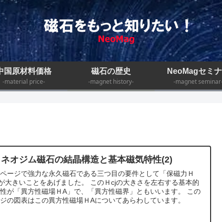
中国原材料価格
磁石の歴史
NeoMagセミ
-material price-
-magnet history-
-magnet seminar
1. ネオジム磁石の結晶構造と基本磁気特性(2)
のページで強力な永久磁石である三つ目の要件として「保磁力Ｈ
」が大きいことをあげました。 このＨcjの大きさを左右する基本的
性が「異方性磁場ＨA」で、「異方性磁界」ともいいます。 この
ジの図表はこの異方性磁場ＨAについてあらわしています。