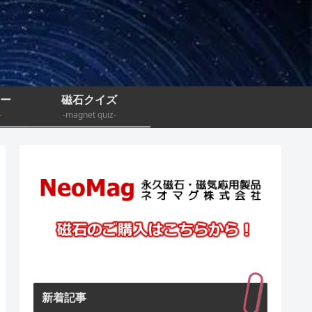
ナー
磁石クイズ
-
-magnet quiz-
新着記事