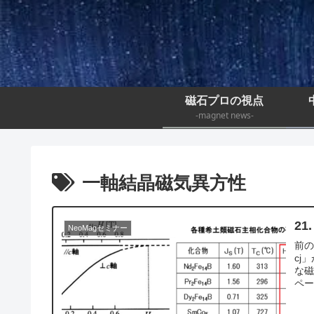
磁石プロの視点
-magnet news-
一軸結晶磁気異方性
2
NeoMagセミナー
前
cj
な磁
ペー