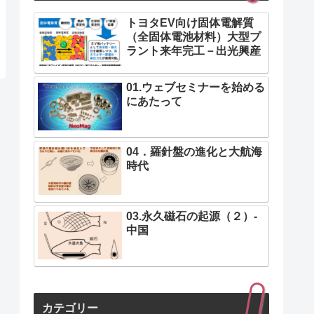
トヨタEV向け固体電解質
（全固体電池材料）大型プ
ラント来年完工－出光興産
01.ウェブセミナーを始める
にあたって
04．羅針盤の進化と大航海
時代
03.永久磁石の起源（２）-
中国
カテゴリー