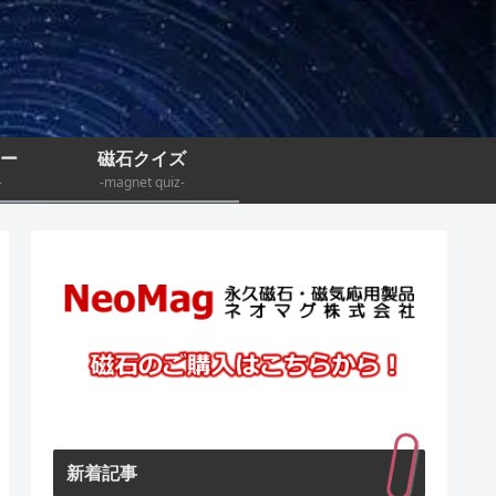
ナー
磁石クイズ
-
-magnet quiz-
新着記事