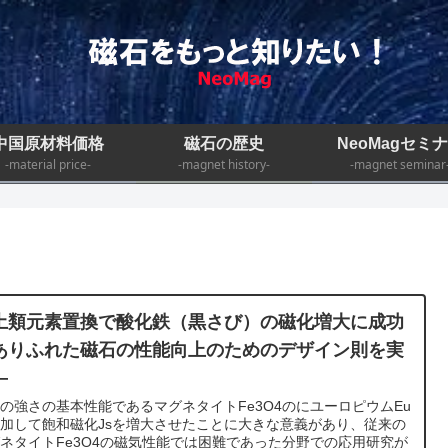
中国原材料価格
磁石の歴史
NeoMagセミ
-material price-
-magnet history-
-magnet seminar
土類元素置換で酸化鉄（黒さび）の磁化増大に成功
ありふれた磁石の性能向上のためのデザイン則を実
―
の強さの基本性能であるマグネタイトFe3O4のにユーロピウムEu
加して飽和磁化Jsを増大させたことに大きな意義があり、従来の
ネタイトFe3O4の磁気性能では困難であった分野での応用研究が