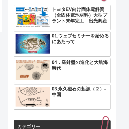
トヨタEV向け固体電解質
（全固体電池材料）大型プ
ラント来年完工－出光興産
01.ウェブセミナーを始める
にあたって
04．羅針盤の進化と大航海
時代
03.永久磁石の起源（２）-
中国
カテゴリー