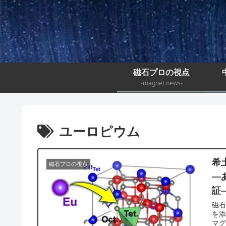
磁石プロの視点
-magnet news-
ユーロピウム
希
磁石プロの視点
―
証
磁石
を添
マグ