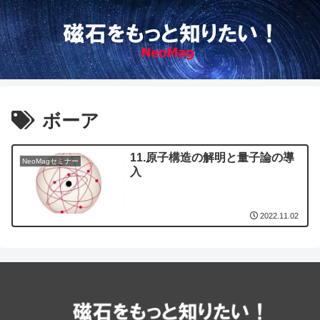
ボーア
11.原子構造の解明と量子論の導
NeoMagセミナー
入
2022.11.02