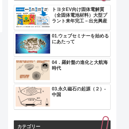
トヨタEV向け固体電解質
（全固体電池材料）大型プ
ラント来年完工－出光興産
01.ウェブセミナーを始める
にあたって
04．羅針盤の進化と大航海
時代
03.永久磁石の起源（２）-
中国
カテゴリー