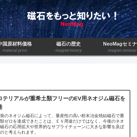
中国原材料価格
磁石の歴史
NeoMagセミ
-material price-
-magnet history-
-magnet seminar
ロテリアルが重希土類フリーのEV用ネオジム磁石を
発
開発のネオジム磁石によって、量産性の高い粉末冶金焼結磁石で重
土類ゼロを達成できたことは、ＥＶ用途だけではなく、今後のネオ
ム磁石の応用拡大や世界的なサプライチェーンに大きな影響を及ぼ
ものと考えられます。