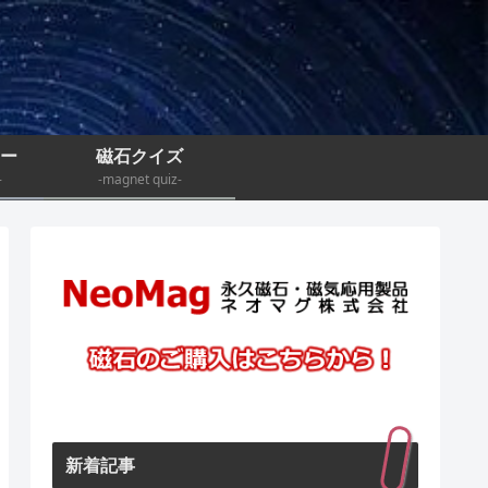
ナー
磁石クイズ
-
-magnet quiz-
新着記事