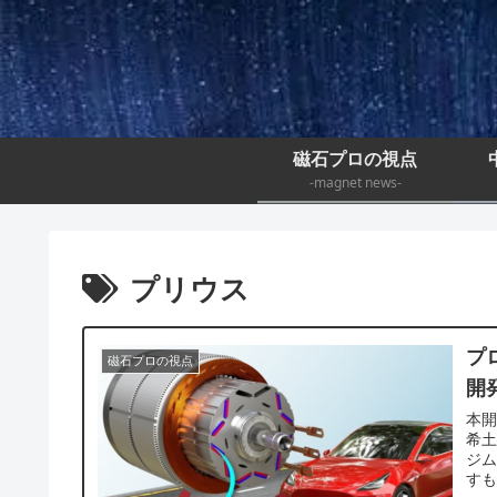
磁石プロの視点
-magnet news-
プリウス
プ
磁石プロの視点
開
本
希
ジ
す