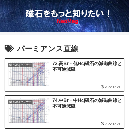
パーミアンス直線
72.高Br・低Hcj磁石の減磁曲線と
NeoMagセミナー
不可逆減磁
2022.12.21
74.中Br・中Hcj磁石の減磁曲線と
NeoMagセミナー
不可逆減磁
2022.12.21