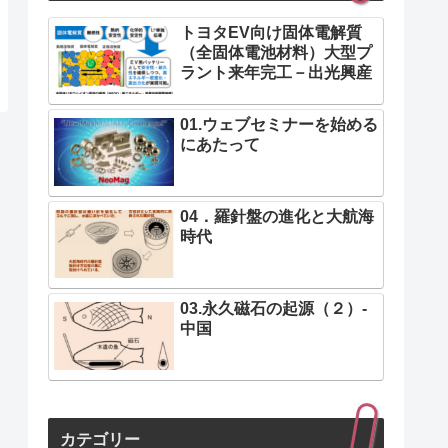
トヨタEV向け固体電解質
（全固体電池材料）大型プ
ラント来年完工－出光興産
01.ウェブセミナーを始める
にあたって
04．羅針盤の進化と大航海
時代
03.永久磁石の起源（２）-
中国
カテゴリー