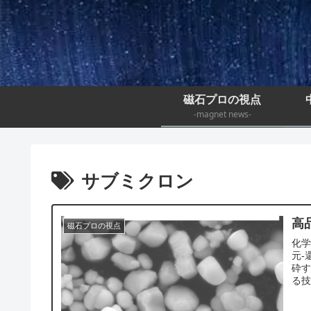
磁石プロの視点
-magnet news-
サブミクロン
高
磁石プロの視点
化学
元-
砕
る