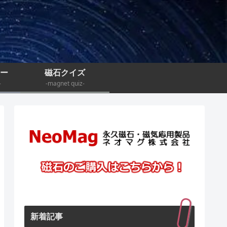
ナー
磁石クイズ
-
-magnet quiz-
新着記事