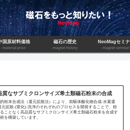
中国原材料価格
磁石の歴史
NeoMagセミ
-material price-
-magnet history-
-magnet seminar
品質なサブミクロンサイズ希土類磁石粉末の合成
的粉末合成法（還元拡散法）により、前駆体酸化物合成-水素還
還元拡散-(窒化)-洗浄のそれぞれのプロセスを開発することで、粉
することなく高品質なサブミクロンサイズ希土類磁石粉末を合成す
技術を構築しています。