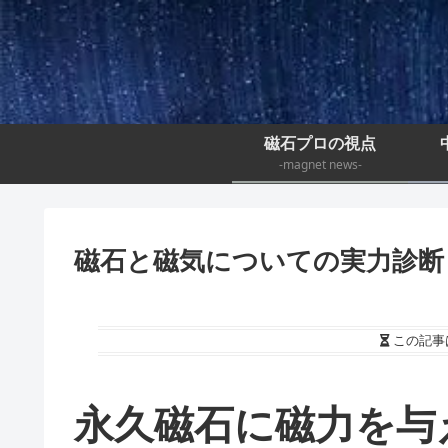
磁石プロの視点
-magnet news-
磁石と磁気についての実力診断
この記事
永久磁石に磁力を与