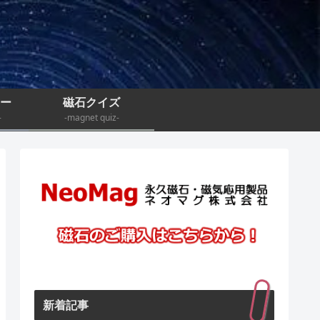
ナー
磁石クイズ
-
-magnet quiz-
新着記事