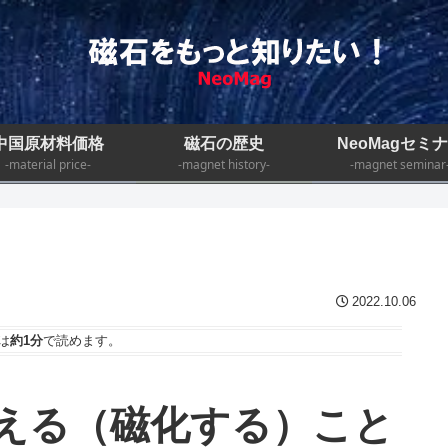
中国原材料価格
磁石の歴史
NeoMagセミ
-material price-
-magnet history-
-magnet seminar
2022.10.06
は
約1分
で読めます。
える（磁化する）こと