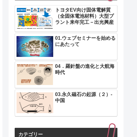
トヨタEV向け固体電解質
（全固体電池材料）大型プ
ラント来年完工－出光興産
01.ウェブセミナーを始める
にあたって
04．羅針盤の進化と大航海
時代
03.永久磁石の起源（２）-
中国
カテゴリー